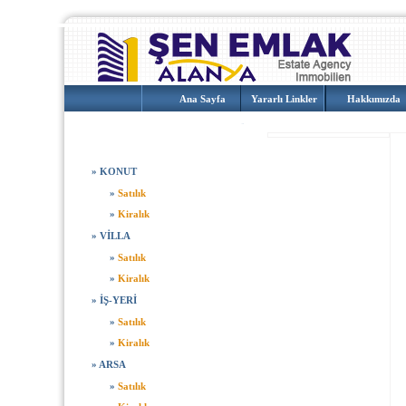
Ana Sayfa
Yararlı Linkler
Hakkımızda
EMLAKLAR
»
KONUT
»
Satılık
»
Kiralık
»
VİLLA
»
Satılık
»
Kiralık
»
İŞ-YERİ
»
Satılık
»
Kiralık
»
ARSA
»
Satılık