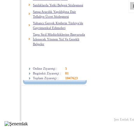
Satılıklarda Yetki Belgesi Sözleşmesi
Satışa Aracılık Yapıldığına Dair
Tellaliye Ücret Sözleşmesi
Yabancı Gerçek Kişilerin Türkiye'de
Gayrimenkul Edimeleri
Tapu Sicil Müdürlüklerine Başvuruda
İzlenecek Yöntem Yol Ve Gerekli
Belgeler
ZIyaretçiler
Online Ziyaretçi :
5
Bugünkü Ziyaretçi :
81
Toplam Ziyaretçi :
1047623
Ana Sayfa
|
Yararlı Linkler
|
Hak
Şen Emlak Est