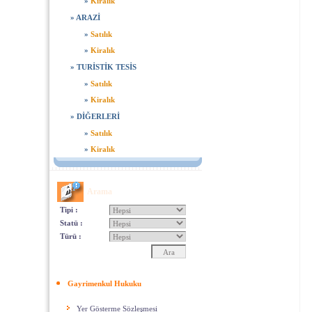
»
Kiralık
»
ARAZİ
»
Satılık
»
Kiralık
»
TURİSTİK TESİS
»
Satılık
»
Kiralık
»
DİĞERLERİ
»
Satılık
»
Kiralık
Arama
Tipi :
Statü :
Türü :
Gayrimenkul Hukuku
Yer Gösterme Sözleşmesi