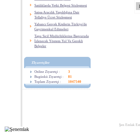
Satılıklarda Yetki Belgesi Sözleşmesi
Satışa Aracılık Yapıldığına Dair
Tellaliye Ücret Sözleşmesi
Yabancı Gerçek Kişilerin Türkiye'de
Gayrimenkul Edimeleri
Tapu Sicil Müdürlüklerine Başvuruda
İzlenecek Yöntem Yol Ve Gerekli
Belgeler
ZIyaretçiler
Online Ziyaretçi :
3
Bugünkü Ziyaretçi :
81
Toplam Ziyaretçi :
1047540
Ana Sayfa
|
Yararlı Linkler
|
Hak
Şen Emlak Est