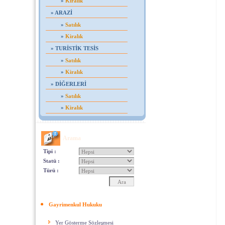
»
Kiralık
»
ARAZİ
»
Satılık
»
Kiralık
»
TURİSTİK TESİS
»
Satılık
»
Kiralık
»
DİĞERLERİ
»
Satılık
»
Kiralık
Arama
Tipi :
Statü :
Türü :
Gayrimenkul Hukuku
Yer Gösterme Sözleşmesi