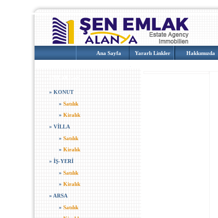
Ana Sayfa
Yararlı Linkler
Hakkımızda
EMLAKLAR
»
KONUT
»
Satılık
»
Kiralık
»
VİLLA
»
Satılık
»
Kiralık
»
İŞ-YERİ
»
Satılık
»
Kiralık
»
ARSA
»
Satılık