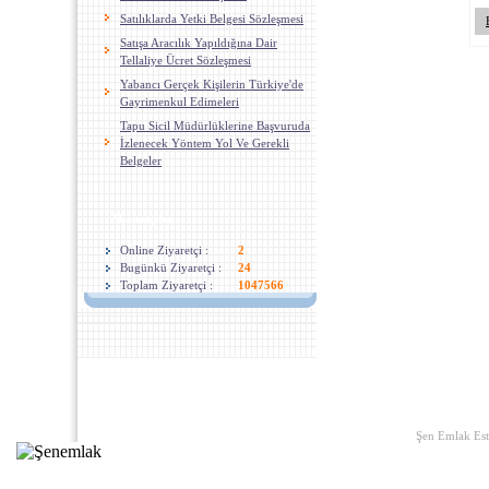
Satılıklarda Yetki Belgesi Sözleşmesi
Satışa Aracılık Yapıldığına Dair
Tellaliye Ücret Sözleşmesi
Yabancı Gerçek Kişilerin Türkiye'de
Gayrimenkul Edimeleri
Tapu Sicil Müdürlüklerine Başvuruda
İzlenecek Yöntem Yol Ve Gerekli
Belgeler
ZIyaretçiler
Online Ziyaretçi :
2
Bugünkü Ziyaretçi :
24
Toplam Ziyaretçi :
1047566
Ana Sayfa
|
Yararlı Linkler
|
Hak
Şen Emlak Est