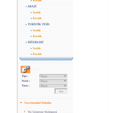
»
Kiralık
»
ARAZİ
»
Satılık
»
Kiralık
»
TURİSTİK TESİS
»
Satılık
»
Kiralık
»
DİĞERLERİ
»
Satılık
»
Kiralık
Arama
Tipi :
Statü :
Türü :
Gayrimenkul Hukuku
Yer Gösterme Sözleşmesi