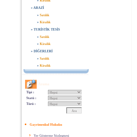
»
Kiralık
»
ARAZİ
»
Satılık
»
Kiralık
»
TURİSTİK TESİS
»
Satılık
»
Kiralık
»
DİĞERLERİ
»
Satılık
»
Kiralık
Arama
Tipi :
Statü :
Türü :
Gayrimenkul Hukuku
Yer Gösterme Sözleşmesi