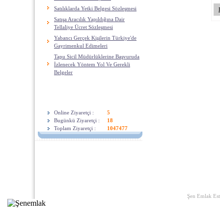
Satılıklarda Yetki Belgesi Sözleşmesi
Satışa Aracılık Yapıldığına Dair
Tellaliye Ücret Sözleşmesi
Yabancı Gerçek Kişilerin Türkiye'de
Gayrimenkul Edimeleri
Tapu Sicil Müdürlüklerine Başvuruda
İzlenecek Yöntem Yol Ve Gerekli
Belgeler
ZIyaretçiler
Online Ziyaretçi :
5
Bugünkü Ziyaretçi :
18
Toplam Ziyaretçi :
1047477
Ana Sayfa
|
Yararlı Linkler
|
Hak
Şen Emlak Est