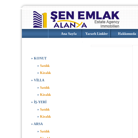
Ana Sayfa
Yararlı Linkler
Hakkımızda
EMLAKLAR
»
KONUT
»
Satılık
»
Kiralık
»
VİLLA
»
Satılık
»
Kiralık
»
İŞ-YERİ
»
Satılık
»
Kiralık
»
ARSA
»
Satılık