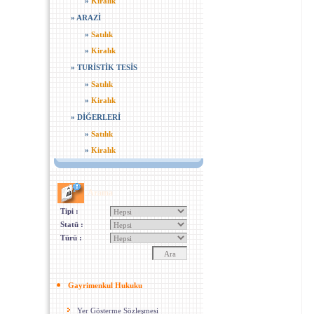
»
Kiralık
»
ARAZİ
»
Satılık
»
Kiralık
»
TURİSTİK TESİS
»
Satılık
»
Kiralık
»
DİĞERLERİ
»
Satılık
»
Kiralık
Arama
Tipi :
Statü :
Türü :
Gayrimenkul Hukuku
Yer Gösterme Sözleşmesi