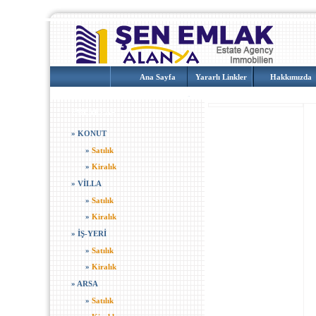
Ana Sayfa
Yararlı Linkler
Hakkımızda
EMLAKLAR
»
KONUT
»
Satılık
»
Kiralık
»
VİLLA
»
Satılık
»
Kiralık
»
İŞ-YERİ
»
Satılık
»
Kiralık
»
ARSA
»
Satılık