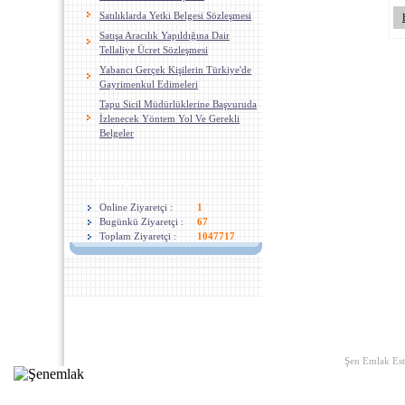
Satılıklarda Yetki Belgesi Sözleşmesi
Satışa Aracılık Yapıldığına Dair
Tellaliye Ücret Sözleşmesi
Yabancı Gerçek Kişilerin Türkiye'de
Gayrimenkul Edimeleri
Tapu Sicil Müdürlüklerine Başvuruda
İzlenecek Yöntem Yol Ve Gerekli
Belgeler
ZIyaretçiler
Online Ziyaretçi :
1
Bugünkü Ziyaretçi :
67
Toplam Ziyaretçi :
1047717
Ana Sayfa
|
Yararlı Linkler
|
Hak
Şen Emlak Est