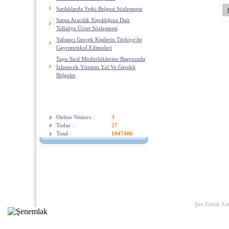
Satılıklarda Yetki Belgesi Sözleşmesi
Satışa Aracılık Yapıldığına Dair
Tellaliye Ücret Sözleşmesi
Yabancı Gerçek Kişilerin Türkiye'de
Gayrimenkul Edimeleri
Tapu Sicil Müdürlüklerine Başvuruda
İzlenecek Yöntem Yol Ve Gerekli
Belgeler
Visitors
Online Visitors :
3
Today :
27
Total :
1047486
Home
|
Links
|
About U
Şen Emlak Est