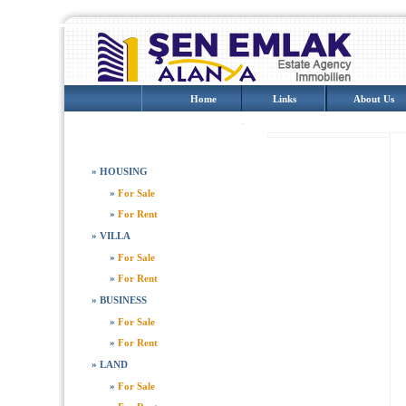
Home
Links
About Us
PROPERTIES
»
HOUSING
»
For Sale
»
For Rent
»
VILLA
»
For Sale
»
For Rent
»
BUSINESS
»
For Sale
»
For Rent
»
LAND
»
For Sale