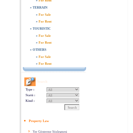
»
For Rent
»
TERRAIN
»
For Sale
»
For Rent
»
TOURISTIC
»
For Sale
»
For Rent
»
OTHERS
»
For Sale
»
For Rent
Search
Type :
Statü :
Kind :
Property Law
Yer Gösterme Sözleşmesi