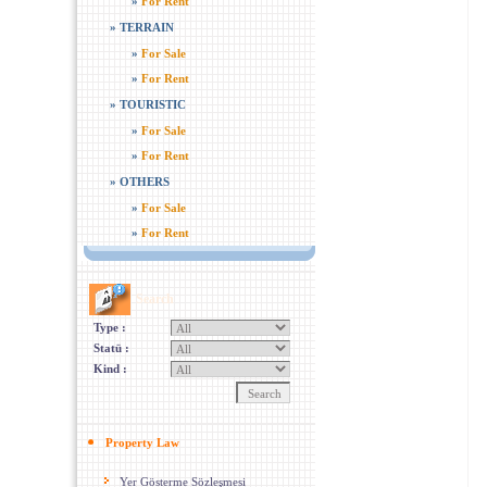
»
For Rent
»
TERRAIN
»
For Sale
»
For Rent
»
TOURISTIC
»
For Sale
»
For Rent
»
OTHERS
»
For Sale
»
For Rent
Search
Type :
Statü :
Kind :
Property Law
Yer Gösterme Sözleşmesi