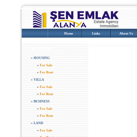
Home
Links
About Us
PROPERTIES
»
HOUSING
»
For Sale
»
For Rent
»
VILLA
»
For Sale
»
For Rent
»
BUSINESS
»
For Sale
»
For Rent
»
LAND
»
For Sale