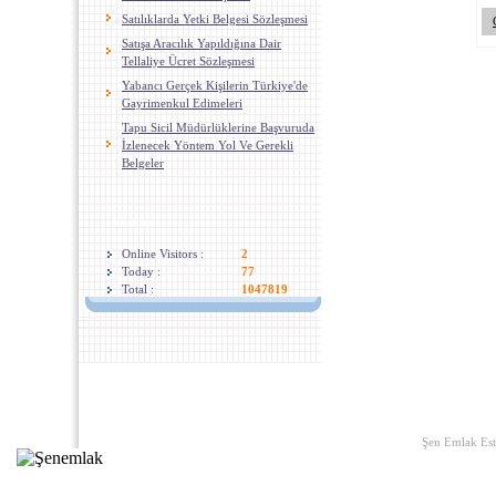
Satılıklarda Yetki Belgesi Sözleşmesi
Satışa Aracılık Yapıldığına Dair
Tellaliye Ücret Sözleşmesi
Yabancı Gerçek Kişilerin Türkiye'de
Gayrimenkul Edimeleri
Tapu Sicil Müdürlüklerine Başvuruda
İzlenecek Yöntem Yol Ve Gerekli
Belgeler
Visitors
Online Visitors :
2
Today :
77
Total :
1047819
Home
|
Links
|
About U
Şen Emlak Est