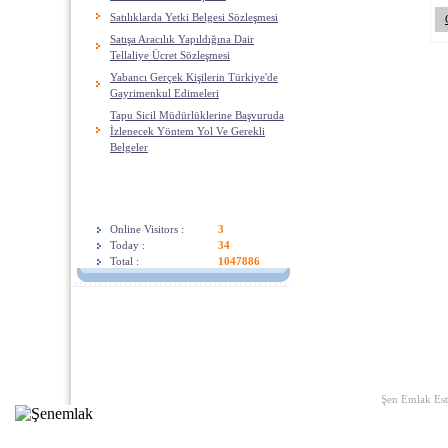
Satılıklarda Yetki Belgesi Sözleşmesi
Satışa Aracılık Yapıldığına Dair
Tellaliye Ücret Sözleşmesi
Yabancı Gerçek Kişilerin Türkiye'de
Gayrimenkul Edimeleri
Tapu Sicil Müdürlüklerine Başvuruda
İzlenecek Yöntem Yol Ve Gerekli
Belgeler
Visitors
Online Visitors :
3
Today :
34
Total :
1047886
Home
|
Links
|
About U
Şen Emlak Est