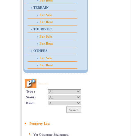
»
For Rent
»
TERRAIN
»
For Sale
»
For Rent
»
TOURISTIC
»
For Sale
»
For Rent
»
OTHERS
»
For Sale
»
For Rent
Search
Type :
Statü :
Kind :
Property Law
Yer Gösterme Sözleşmesi