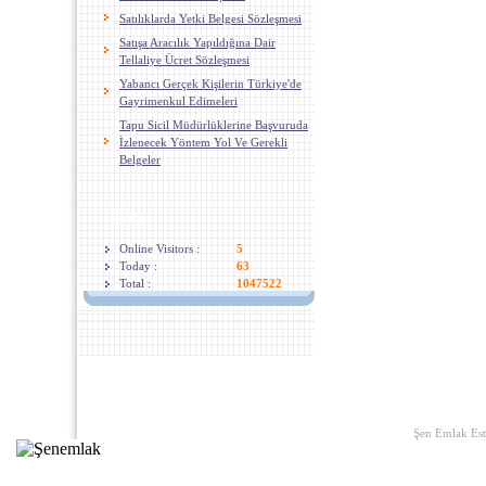
Satılıklarda Yetki Belgesi Sözleşmesi
Satışa Aracılık Yapıldığına Dair
Tellaliye Ücret Sözleşmesi
Yabancı Gerçek Kişilerin Türkiye'de
Gayrimenkul Edimeleri
Tapu Sicil Müdürlüklerine Başvuruda
İzlenecek Yöntem Yol Ve Gerekli
Belgeler
Visitors
Online Visitors :
5
Today :
63
Total :
1047522
Home
|
Links
|
About U
Şen Emlak Est