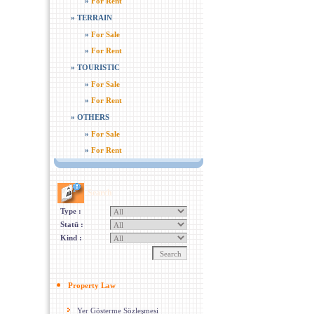
»
For Rent
»
TERRAIN
»
For Sale
»
For Rent
»
TOURISTIC
»
For Sale
»
For Rent
»
OTHERS
»
For Sale
»
For Rent
Search
Type :
Statü :
Kind :
Property Law
Yer Gösterme Sözleşmesi