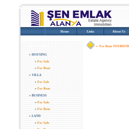
Home
Links
About Us
PROPERTIES
» For Rent TOURIS
»
HOUSING
»
For Sale
»
For Rent
»
VILLA
»
For Sale
»
For Rent
»
BUSINESS
»
For Sale
»
For Rent
»
LAND
»
For Sale