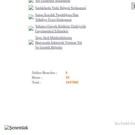
Yer Gösterme Sözleşmesi
Satılıklarda Yetki Belgesi Sözleşmesi
Satışa Aracılık Yapıldığına Dair
Tellaliye Ücret Sözleşmesi
Yabancı Gerçek Kişilerin Türkiye'de
Gayrimenkul Edimeleri
Tapu Sicil Müdürlüklerine
Başvuruda İzlenecek Yöntem Yol
Ve Gerekli Belgeler
Besucherzahl
Online-Besucher :
6
Heute :
58
Total :
1047800
Start Seite
|
Links
|
Wir Über U
Şen Emlak Est