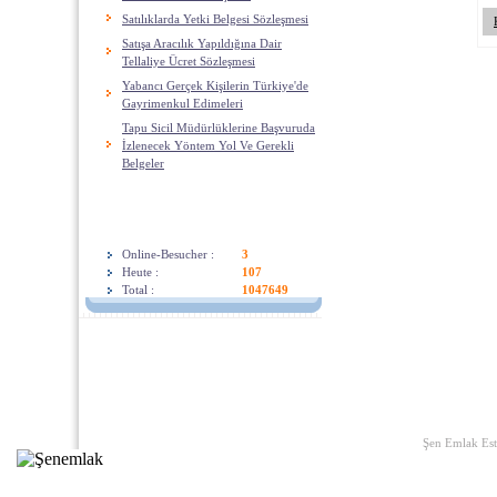
Satılıklarda Yetki Belgesi Sözleşmesi
Satışa Aracılık Yapıldığına Dair
Tellaliye Ücret Sözleşmesi
Yabancı Gerçek Kişilerin Türkiye'de
Gayrimenkul Edimeleri
Tapu Sicil Müdürlüklerine Başvuruda
İzlenecek Yöntem Yol Ve Gerekli
Belgeler
Besucherzahl
Online-Besucher :
3
Heute :
107
Total :
1047649
Start Seite
|
Links
|
Wir Über U
Şen Emlak Est