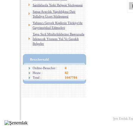
Satılıklarda Yetki Belgesi Sözleşmesi
Satışa Aracılık Yapıldığına Dair
Tellaliye Ücret Sözleşmesi
Yabancı Gerçek Kişilerin Türkiye'de
Gayrimenkul Edimeleri
Tapu Sicil Müdürlüklerine Başvuruda
İzlenecek Yöntem Yol Ve Gerekli
Belgeler
Besucherzahl
Online-Besucher :
4
Heute :
42
Total :
1047784
Start Seite
|
Links
|
Wir Über U
Şen Emlak Est