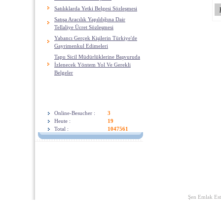
Satılıklarda Yetki Belgesi Sözleşmesi
Satışa Aracılık Yapıldığına Dair
Tellaliye Ücret Sözleşmesi
Yabancı Gerçek Kişilerin Türkiye'de
Gayrimenkul Edimeleri
Tapu Sicil Müdürlüklerine Başvuruda
İzlenecek Yöntem Yol Ve Gerekli
Belgeler
Besucherzahl
Online-Besucher :
3
Heute :
19
Total :
1047561
Start Seite
|
Links
|
Wir Über U
Şen Emlak Est